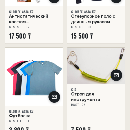
GLOBEX ASIA KZ
GLOBEX ASIA KZ
Антистатический
Огнеупорное поло с
костюм
длинным рукавом
(куртка+брюки) Spark
GIS-SG-002
GIS-OGP-01
Guard
17 500 ₸
15 500 ₸
GIS
Строп для
инструмента
HWST-26
GLOBEX ASIA KZ
Футболка
GIS-FTB-01
3 800 ₸
7 500 ₸