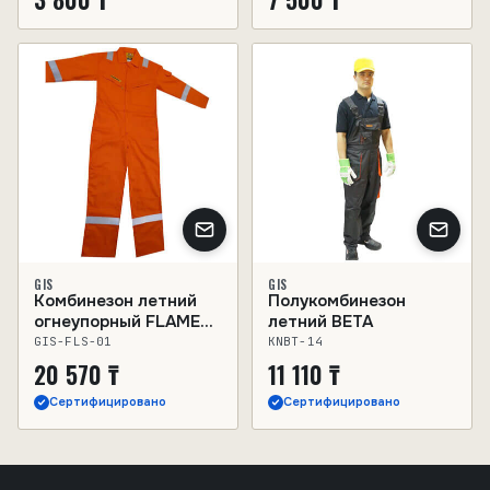
GIS
GIS
Комбинезон летний
Полукомбинезон
огнеупорный FLAME
летний BETA
SAFE
GIS-FLS-01
KNBT-14
20 570 ₸
11 110 ₸
Сертифицировано
Сертифицировано