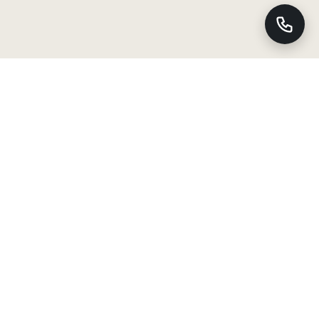
Спецодежда, спецобувь и СИЗ
г. Алматы, ул. Нурмакова 21
+7 (727) 222-30-96
info@globex.kz
Пн–Пт 09:00–18:00, Сб–Вс — выходной