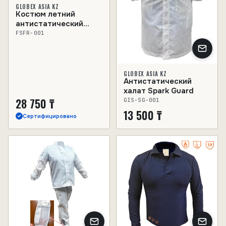
GLOBEX ASIA KZ
Костюм летний
антистатический
(куртка+брюки) FS FR
FSFR-001
GLOBEX ASIA KZ
Антистатический
халат Spark Guard
28 750 ₸
GIS-SG-001
13 500 ₸
Сертифицировано