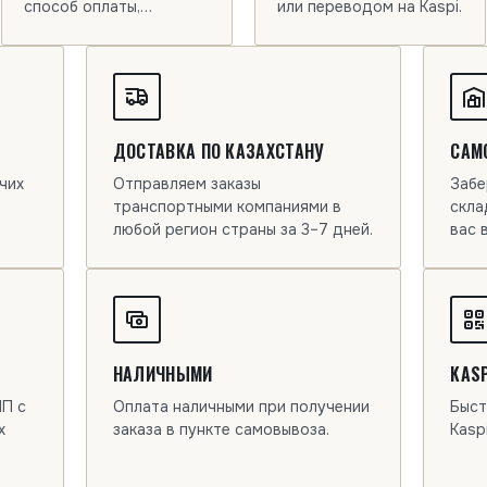
способ оплаты,
или переводом на Kaspi.
подготовит счёт.
ДОСТАВКА ПО КАЗАХСТАНУ
САМ
чих
Отправляем заказы
Забе
транспортными компаниями в
скла
любой регион страны за 3–7 дней.
вас 
НАЛИЧНЫМИ
KASP
ИП с
Оплата наличными при получении
Быст
х
заказа в пункте самовывоза.
Kasp