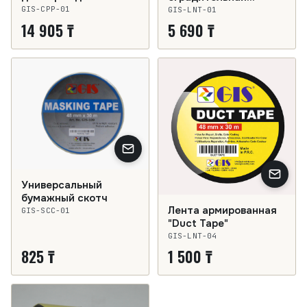
красно-белая
GIS-CPP-01
GIS-LNT-01
14 905 ₸
5 690 ₸
Универсальный
бумажный скотч
Лента армированная
GIS-SCC-01
"Duct Tape"
GIS-LNT-04
825 ₸
1 500 ₸