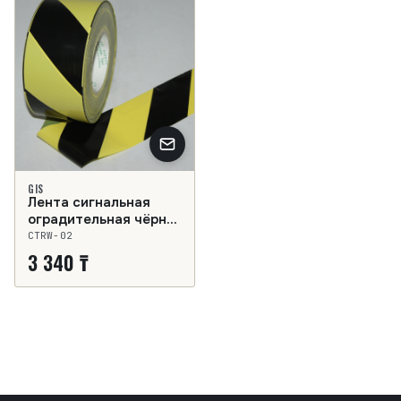
GIS
Лента сигнальная
оградительная чёрно-
жёлтая
CTRW-02
3 340 ₸